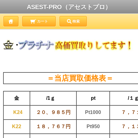
ASEST-PRO（アセストプロ）
カート
検索
＝当店買取価格表＝
金
/1ｇ
pt
/１
K24
２０、９８５円
Pt1000
７，７
K22
１８，７６７円
Pt950
７，１