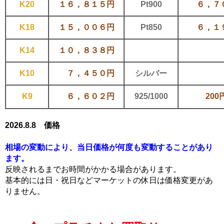
K20
１６，８１５円
Pt900
６，７
K18
１５，００６円
Pt850
６，１
K14
１０，８３８
円
K10
７，４５０円
シルバー
K9
６，６０２円
925/1000
200
2026.8.8 価格
相場の変動により、当日価格が何度も変動することがあり
ます。
反映されるまでお時間がかかる場合があります。
基本的には日・祝日などマーケットの休日は価格変更があ
りません。